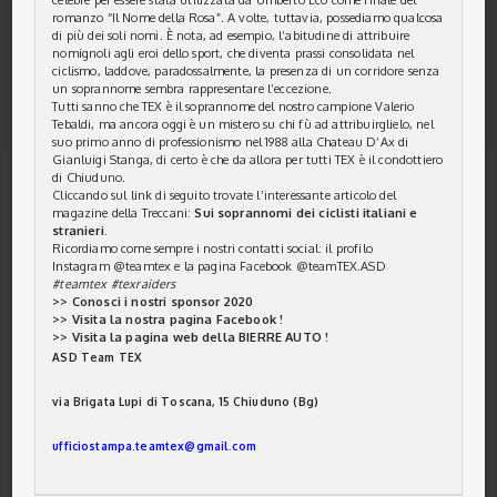
romanzo “Il Nome della Rosa”. A volte, tuttavia, possediamo qualcosa
di più dei soli nomi. È nota, ad esempio, l’abitudine di attribuire
nomignoli agli eroi dello sport, che diventa prassi consolidata nel
ciclismo, laddove, paradossalmente, la presenza di un corridore senza
un soprannome sembra rappresentare l’eccezione.
Tutti sanno che TEX è il soprannome del nostro campione Valerio
Tebaldi, ma ancora oggi è un mistero su chi fù ad attribuirglielo, nel
suo primo anno di professionismo nel 1988 alla Chateau D’Ax di
Gianluigi Stanga, di certo è che da allora per tutti TEX è il condottiero
di Chiuduno.
Cliccando sul link di seguito trovate l’interessante articolo del
magazine della Treccani:
Sui soprannomi dei ciclisti italiani e
stranieri.
Ricordiamo come sempre i nostri contatti social: il profilo
Instagram @teamtex e la pagina Facebook @teamTEX.ASD
#teamtex #texraiders
>> Conosci i nostri sponsor 2020
>> Visita la nostra pagina Facebook !
>> Visita la pagina web della BIERRE AUTO !
A
SD Team TEX
via Brigata Lupi di Toscana, 15 Chiuduno (Bg)
ufficiostampa.teamtex@
gmail.com