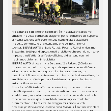
“Pedalando con i nostri sponsor”:
è l’iniziativa che abbiamo
lanciato in questa particolare stagione, per far conoscere chi supporta
la nostra passione ed è presente sulle nostre divise giallo/nere.
In questo comunicato vi presentiamo uno dei nostri storici
sponsor:
BIERRE AUTO
di Loris Rottoli, Roberto Rottoli e Massimo
Bressanini, tutti grandi
appassionati di ciclismo che quando non sono
impegnati nell’attività dell’auto officina, si divertono con noi
macinando chilometri in bicicletta.
BIERRE AUTO
si trova in via Bergamo, 12 a Palosco (BG) da anni
concessionario multimarca, con grande esperienza nel soddisfare le
esigenze del cliente per l’acquisto di auto usate o nuove, con
possibilità di finanziamento e servizio d’immatricolazione vettura, ha
ampliato la sua offerta per dare l’assistenza completa che ciascun
automobilista necessità.
Non solo un’efficiente officina per cambio gomme, sostituzione
cristalli, riparazioni motori, con servizio di auto sostitutiva e soccorso
stradale, ma grazie alla nuova, ampia area di servizio, di fronte alla
concessionaria, ora gli automobilisti possono agevolmente fare
rifornimento e utilizzare l’autolavaggio per i propri veicoli.
Stat rosa pristina nomine, nomina nuda tenemus
. È la frase diventata
celebre per essere stata utilizzata da Umberto Eco come finale del