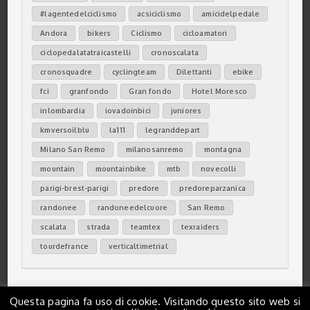
#lagentedelciclismo
acsiciclismo
amicidelpedale
Andora
bikers
Ciclismo
cicloamatori
ciclopedalatatraicastelli
cronoscalata
cronosquadre
cyclingteam
Dilettanti
ebike
fci
granfondo
Gran fondo
Hotel Moresco
inlombardia
iovadoinbici
juniores
kmversoilblu
la111
legranddepart
Milano San Remo
milanosanremo
montagna
mountain
mountainbike
mtb
novecolli
parigi-brest-parigi
predore
predoreparzanica
randonee
randoneedelcuore
San Remo
scalata
strada
teamtex
texraiders
tourdefrance
verticaltimetrial
Questa pagina fa uso di cookie. Visitando questo sito web si