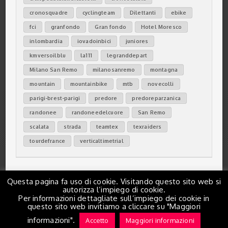
cronosquadre
cyclingteam
Dilettanti
ebike
fci
granfondo
Gran fondo
Hotel Moresco
inlombardia
iovadoinbici
juniores
kmversoilblu
la111
legranddepart
Milano San Remo
milanosanremo
montagna
mountain
mountainbike
mtb
novecolli
parigi-brest-parigi
predore
predoreparzanica
randonee
randoneedelcuore
San Remo
scalata
strada
teamtex
texraiders
tourdefrance
verticaltimetrial
Questa pagina fa uso di cookie. Visitando questo sito web si
autorizza l’impiego di cookie.
Per informazioni dettagliate sull’impiego dei cookie in
questo sito web invitiamo a cliccare su "Maggiori
© Copyright 2026 Sportimo All Rights Reserved.
informazioni".
Accetto
Maggiori informazioni
Designed & developed by