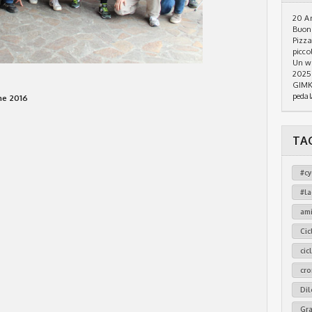
20 An
Buon 
Pizza
piccol
Un we
2025
GIMKA
pedal
ne 2016
TA
#cy
#l
am
Cic
cic
cr
Dil
Gr