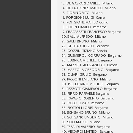
13. DE GASPARI DANIELE Milano
14. DE LAURENTIS MARCO Milano
15. FIORINO VITO Milano
16. FORGIONE LUIGI Como
17. FORGIONE MATTEO Como
18. FORIN DANILO Bergamo
19. FRACASSETTI FRANCESCO Bergamo
20.GALLI ALFREDO Milano
21. GALLI BRUNO Milano
22. GHERARDI EZIO Bergamo
23. GOZZINI TIZIANO Brescia
24. GUSMEROLI CORRADO Bergamo
25. LUBRICA MICHELE Bergamo
26. MAZZETTI ALESSANDRO Brescia
27. MAZZOLA GREGORIO Bergamo
28. OLIARI GIULIO Bergamo
29. PASSONI EMILIANO Milano
30. PELLEGRINO MICHELE Bergamo
31. PEZZOTTI GIAMPAOLO Bergamo
32. PIRRO RAFFAELE Bergamo
33. RAVASIO ROBERTO Bergamo
34. ROSSI OMAR Bergamo
35. ROTTOLI LORIS Bergamo
36. SCHISANO BRUNO Milano
37. SCHISAN0 UMBERTO Milano
38. SCIO MARIO Milano
39. TEBALDI VALERIO Bergamo
40. VISCARDI MATTEO Bergamo