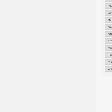
in
km
Mi
mo
mt
pr
ra
Sa
te
ver