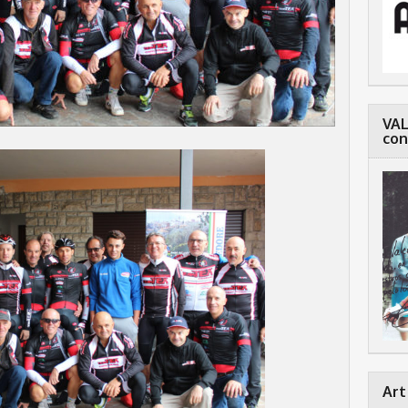
VAL
con
Art