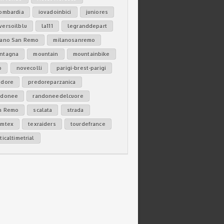
lombardia
iovadoinbici
juniores
versoilblu
la111
legranddepart
lano San Remo
milanosanremo
ntagna
mountain
mountainbike
b
novecolli
parigi-brest-parigi
edore
predoreparzanica
ndonee
randoneedelcuore
n Remo
scalata
strada
amtex
texraiders
tourdefrance
ticaltimetrial