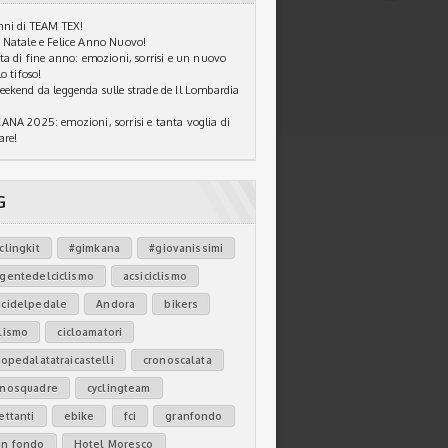
ni di TEAM TEX!
Natale e Felice Anno Nuovo!
ta di fine anno: emozioni, sorrisi e un nuovo
o tifoso!
ekend da leggenda sulle strade de Il Lombardia
NA 2025: emozioni, sorrisi e tanta voglia di
are!
G
clingkit
#gimkana
#giovanissimi
agentedelciclismo
acsiciclismo
icidelpedale
Andora
bikers
lismo
cicloamatori
lopedalatatraicastelli
cronoscalata
onosquadre
cyclingteam
ettanti
ebike
fci
granfondo
an fondo
Hotel Moresco