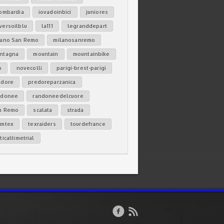
lombardia
iovadoinbici
juniores
versoilblu
la111
legranddepart
lano San Remo
milanosanremo
ntagna
mountain
mountainbike
b
novecolli
parigi-brest-parigi
edore
predoreparzanica
ndonee
randoneedelcuore
n Remo
scalata
strada
amtex
texraiders
tourdefrance
ticaltimetrial

