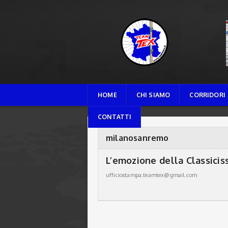
TEAM TEX
HOME
CHI SIAMO
CORRIDORI
CONTATTI
milanosanremo
L’emozione della Classici
ufficiostampa.teamtex@gmail.com