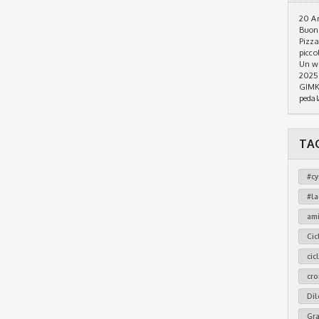
20 An
Buon 
Pizza
piccol
Un we
2025
GIMKA
pedal
TA
#cy
#l
am
Cic
cic
cr
Dil
Gr