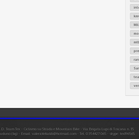
in
km
Mi
mo
mt
pr
ra
Sa
te
ver
.D. Team Tex - Ciclismo su Strada e Mountain Bike - Via Brigata Lupi di Toscana n. 15
uduno (bg) - Email: valeriotebaldi@hotmail.com - Tel. 0354427065 - skype: tex196565