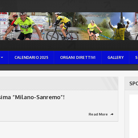
CALENDARIO 2025
ORGANI DIRETTIVI
GALLERY
S
SP
ssima “Milano-Sanremo”!
Read More
➦