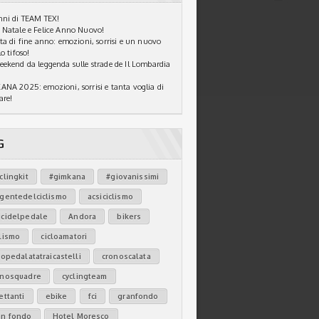
ni di TEAM TEX!
Natale e Felice Anno Nuovo!
ta di fine anno: emozioni, sorrisi e un nuovo
o tifoso!
ekend da leggenda sulle strade de Il Lombardia
NA 2025: emozioni, sorrisi e tanta voglia di
are!
G
clingkit
#gimkana
#giovanissimi
agentedelciclismo
acsiciclismo
icidelpedale
Andora
bikers
lismo
cicloamatori
lopedalatatraicastelli
cronoscalata
onosquadre
cyclingteam
ettanti
ebike
fci
granfondo
an fondo
Hotel Moresco