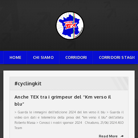
TEAM TEX
HOME
CHI SIAMO
CORRIDORI
CORRIDORI STAGION
#cyclingkit
Anche TEX tra i grimpeur del “Km verso il
blu”
> Guarda le immagini dell'edizione 2024 del km verso il blu > Guarda il
video con dati e telemetria della prova del "km verso il blu" dell'atleta
Roberto Massa > Conosci i nostri sponsor 2024 Chiuduno, 21/06/2024 ASD
Team
Read More
➦