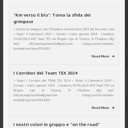
“Km verso il blu”: Torna la sfida dei
grimpeur
> Guarda le immagini dei TEXraiders nell'edizione 2023 del km verso il blu
> Scopri il Calendario 2024 > Conosci i nostri sponsor 2024 Chiuduno,
24/05/2024 ASD Team TEX via Brigata Lupi di Toscana, 15 Chiuduno (Bg)
mail: ufficiostampa.teamtex@gmail.com instagram.com/teamtex/
facebook.com/teamTEX.ASD/
Read More
➦
I Corridori del Team TEX 2024
> Scopri i Corridori del TEAM TEX 2024 > Scopri il Calendario 2024 >
Conosci i nostri sponsor 2024 Chiuduno, 05/05/2024 ASD Team TEX via
Brigata Lupi di Toscana, 15 Chiuduno (Bg) mail:
ufficiostampa.teamtex@gmail.com instagram.com/teamtex/
facebook.com/teamTEX.ASD/
Read More
➦
I nostri colori in gruppo e “on the road”