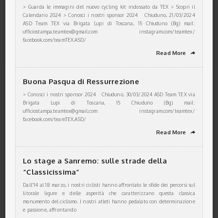
> Guarda le immagini del nuovo cycling kit indossato da TEX > Scopri il
Calendario 2024 > Conosci i nostri sponsor 2024 Chiuduno, 21/03/2024
ASD Team TEX via Brigata Lupi di Toscana, 15 Chiuduno (Bg) mail:
ufficiostampa.teamtex@gmail.com instagram.com/teamtex/
facebook.com/teamTEX.ASD/
Read More
➦
Buona Pasqua di Ressurrezione
> Conosci i nostri sponsor 2024 Chiuduno, 30/03/2024 ASD Team TEX via
Brigata Lupi di Toscana, 15 Chiuduno (Bg) mail:
ufficiostampa.teamtex@gmail.com instagram.com/teamtex/
facebook.com/teamTEX.ASD/
Read More
➦
Lo stage a Sanremo: sulle strade della
“Classicissima”
Dall'14 al 18 marzo, i nostri ciclisti hanno affrontato le sfide dei percorsi sul
litorale ligure e delle asperità che caratterizzano questa classica
monumento del ciclismo. I nostri atleti hanno pedalato con determinazione
e passione, affrontando