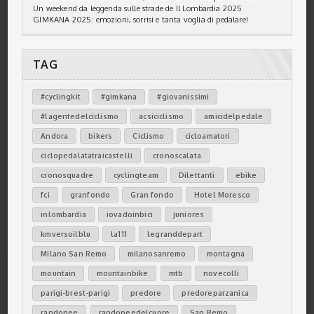
Un weekend da leggenda sulle strade de Il Lombardia 2025
GIMKANA 2025: emozioni, sorrisi e tanta voglia di pedalare!
TAG
#cyclingkit
#gimkana
#giovanissimi
#lagentedelciclismo
acsiciclismo
amicidelpedale
Andora
bikers
Ciclismo
cicloamatori
ciclopedalatatraicastelli
cronoscalata
cronosquadre
cyclingteam
Dilettanti
ebike
fci
granfondo
Gran fondo
Hotel Moresco
inlombardia
iovadoinbici
juniores
kmversoilblu
la111
legranddepart
Milano San Remo
milanosanremo
montagna
mountain
mountainbike
mtb
novecolli
parigi-brest-parigi
predore
predoreparzanica
randonee
randoneedelcuore
San Remo