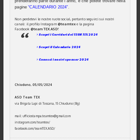
prenderanno parte durante l’anno, e che potete trovare nella
pagine
“CALENDARIO 2024”
.
Non perdetevi le nostre ruote social, pertanto seguirci sui nostri
canali: il profilo Instagram
@teamtex
e la pagina
Facebook
@teamTEX.ASD!
> Scopri i Corridori del TEAM TEX 2024
> Scopri il Calendario 2024
> Conosci i nostri sponsor 2024
Chiuduno, 05/05/2024
ASD Team TEX
via Brigata Lupi di Toscana, 15 Chiuduno (Bg)
mail: ufficiostampa.teamtex@gmail.com
instagram.com/teamtex/
facebook.com/teamTEX.ASD/