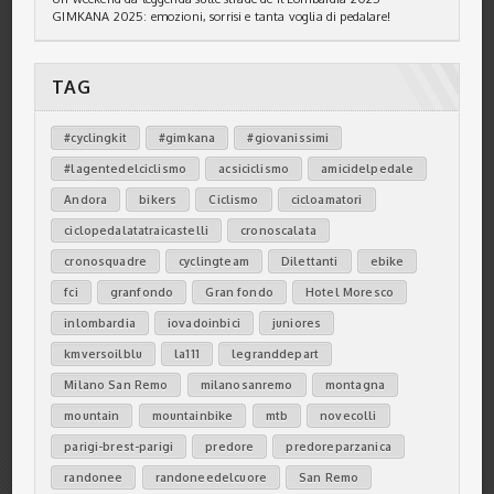
GIMKANA 2025: emozioni, sorrisi e tanta voglia di pedalare!
TAG
#cyclingkit
#gimkana
#giovanissimi
#lagentedelciclismo
acsiciclismo
amicidelpedale
Andora
bikers
Ciclismo
cicloamatori
ciclopedalatatraicastelli
cronoscalata
cronosquadre
cyclingteam
Dilettanti
ebike
fci
granfondo
Gran fondo
Hotel Moresco
inlombardia
iovadoinbici
juniores
kmversoilblu
la111
legranddepart
Milano San Remo
milanosanremo
montagna
mountain
mountainbike
mtb
novecolli
parigi-brest-parigi
predore
predoreparzanica
randonee
randoneedelcuore
San Remo