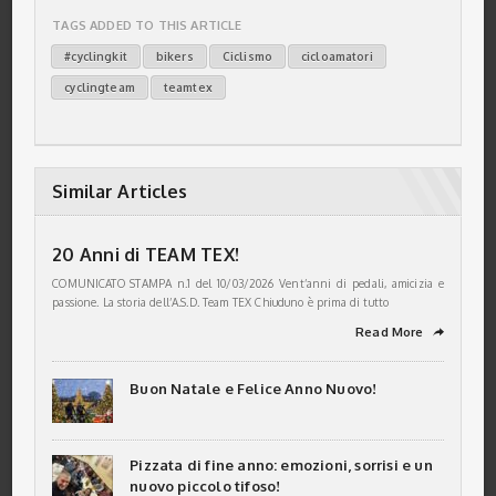
TAGS ADDED TO THIS ARTICLE
#cyclingkit
bikers
Ciclismo
cicloamatori
cyclingteam
teamtex
Similar Articles
20 Anni di TEAM TEX!
COMUNICATO STAMPA n.1 del 10/03/2026 Vent’anni di pedali, amicizia e
passione. La storia dell’A.S.D. Team TEX Chiuduno è prima di tutto
Read More
➦
Buon Natale e Felice Anno Nuovo!
Pizzata di fine anno: emozioni, sorrisi e un
nuovo piccolo tifoso!