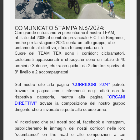
COMUNICATO STAMPA N.6/2024:
Con grande entusiamo vi presentiamo il nostro TEAM,
affiliato dal 2006 al comitato provinciale F.C.I. di Bergamo ,
anche per la stagione 2024 conta un folto gruppo, che
unitamente al direttivo, sfiora le cinquanta unità.
Cuore del TEAM TEX sono i corridori: cicloamatori,
cicloturisti appassionati e ultracycler sono un totale di 40
uomini e 3 donne, che sono guidati da 2 direttori sportivi di
3° livello e 2 accompagnatori.
Sul nostro sito alla pagina “
CORRIDORI 2024”
potrete
trovare la pagina con i riferimenti degli atleti con la
rispettiva categoria, mentra alla pagina
“ORGANI
DIRETTIVI”
trovate ia composizione del nostro gurppo
dirigente che è invariato rispetto allo scorso anno.
Vi ricordiamo che sui nostri social, facebook e instagram,
pubblicheremo le immagini dei nostri corridori nelle loro
“scorribande” on the road o alle competizioni a cui