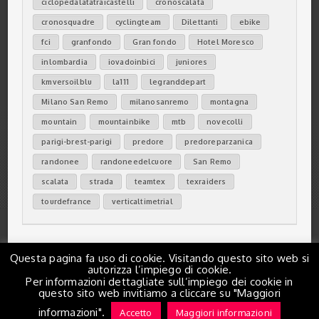
ciclopedalatatraicastelli
cronoscalata
cronosquadre
cyclingteam
Dilettanti
ebike
fci
granfondo
Gran fondo
Hotel Moresco
inlombardia
iovadoinbici
juniores
kmversoilblu
la111
legranddepart
Milano San Remo
milanosanremo
montagna
mountain
mountainbike
mtb
novecolli
parigi-brest-parigi
predore
predoreparzanica
randonee
randoneedelcuore
San Remo
scalata
strada
teamtex
texraiders
tourdefrance
verticaltimetrial
Questa pagina fa uso di cookie. Visitando questo sito web si
autorizza l’impiego di cookie.
Per informazioni dettagliate sull’impiego dei cookie in
questo sito web invitiamo a cliccare su "Maggiori
© Copyright 2026 Sportimo All Rights Reserved.
informazioni".
Accetto
Maggiori informazioni
Designed & developed by