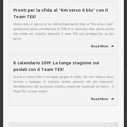
Pronti per la sfida al “Km verso il blu” con il
Team TEX!
Manca solo un giorno al via dell'entusiasmante sfida al "Km verso il blu",
spettacolare prova cronometrata di 1290 m in mountain-bike, aperta anche
alle e-bike con classifica separata! Il team TEX sarà protagonista sia dal
punto
Read More
➦
Il calendario 2019: La lunga stagione sui
pedali con il Team TEX!
Grazie al nostro folto e variegato gruppo di atleti, che non temono alcun
terreno e tipologia di tracciato, saremo presenti alle più importanti
manifestazioni del panorama ciclistico amatoriale nazionale ed estero. Il
Team TEX rinnova inoltre
Read More
➦