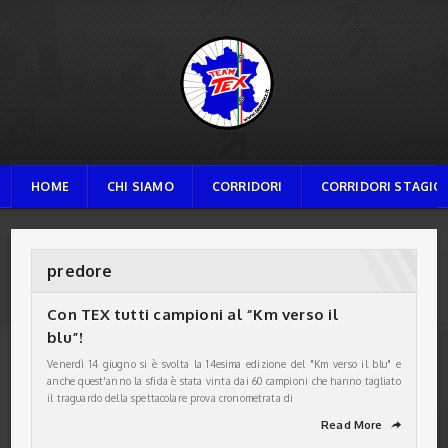
TEAM TEX
HOME
CHI SIAMO
CORRIDORI
CORRIDORI STAGION
predore
Con TEX tutti campioni al “Km verso il
blu”!
Venerdì 14 giugno si è svolta la 14esima edizione del "Km verso il blu" e
anche quest'anno la sfida è stata vinta dai 60 campioni che hanno tagliato
il traguardo della spettacolare prova cronometrata di
Read More
➦