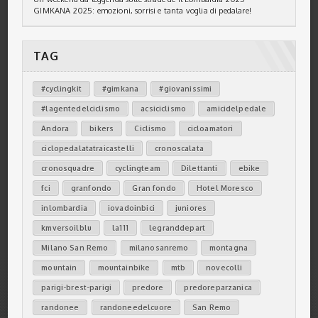
GIMKANA 2025: emozioni, sorrisi e tanta voglia di pedalare!
TAG
#cyclingkit
#gimkana
#giovanissimi
#lagentedelciclismo
acsiciclismo
amicidelpedale
Andora
bikers
Ciclismo
cicloamatori
ciclopedalatatraicastelli
cronoscalata
cronosquadre
cyclingteam
Dilettanti
ebike
fci
granfondo
Gran fondo
Hotel Moresco
inlombardia
iovadoinbici
juniores
kmversoilblu
la111
legranddepart
Milano San Remo
milanosanremo
montagna
mountain
mountainbike
mtb
novecolli
parigi-brest-parigi
predore
predoreparzanica
randonee
randoneedelcuore
San Remo