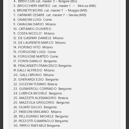
4 . BREVI LUIS cat. master 3 – Bolgare (BG)
5 .BROCCHIERI MATTEO cat. master 1 – Monza (MB)
6. BRUNETTI BORIS cat. master 7 – Muggio (MB)
7. CARIMATI CESARE cat. master 7 – Seveso (MB)
8. CAVADINI LUIGI Como
9. CAVAGNA DARIO Milano
10. CATTANEO OLIVIERO
11. COSTA NICOLO’ Milano
12. DE GASPARI DANIELE Milano
13. DE LAURENTIS MARCO Milano
14. FIORINO VITO Milano
15. FORGIONE LUIGI Como
16. FORGIONE MATTEO Como
17. FORIN DANILO Bergamo
18. FRACASSETTI FRANCESCO Bergamo
19.GALLI ALFREDO Milano
20. GALLI BRUNO Milano
21. GHERARDI EZIO Bergamo
22. GOZZINI TIZIANO Brescia
23. GUSMEROLI CORRADO Bergamo
24. LUBRICA MICHELE Bergamo
25. MAZZETTI ALESSANDRO Brescia
25. MAZZOLA GREGORIO Bergamo
26. OLIARI GIULIO Bergamo
27. PASSONI EMILIANO Milano
28. PELLEGRINO MICHELE Bergamo
29. PEZZOTTI GIAMPAOLO Bergamo
30. PIRRO RAFFAELE Bergamo