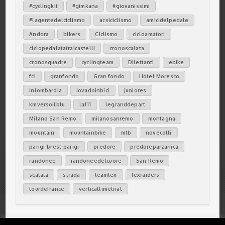
#cyclingkit
#gimkana
#giovanissimi
#lagentedelciclismo
acsiciclismo
amicidelpedale
Andora
bikers
Ciclismo
cicloamatori
ciclopedalatatraicastelli
cronoscalata
cronosquadre
cyclingteam
Dilettanti
ebike
fci
granfondo
Gran fondo
Hotel Moresco
inlombardia
iovadoinbici
juniores
kmversoilblu
la111
legranddepart
Milano San Remo
milanosanremo
montagna
mountain
mountainbike
mtb
novecolli
parigi-brest-parigi
predore
predoreparzanica
randonee
randoneedelcuore
San Remo
scalata
strada
teamtex
texraiders
tourdefrance
verticaltimetrial