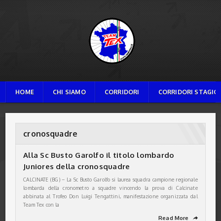
TEAM TEX
HOME
CHI SIAMO
CORRIDORI
CORRIDORI STAGION
cronosquadre
Alla Sc Busto Garolfo il titolo lombardo
Juniores della cronosquadre
CALCINATE (BG) – La Sc Busto Garolfo si laurea squadra campione regionale
lombarda della cronometro a squadre vincendo la prova di Calcinate
abbinata al Trofeo Don Luigi Tengattini, manifestazione organizzata dal
Team Tex con la
Read More
➦