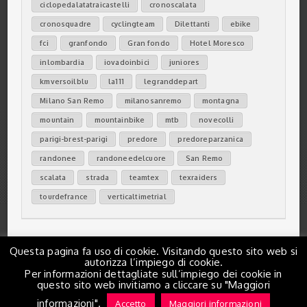
ciclopedalatatraicastelli
cronoscalata
cronosquadre
cyclingteam
Dilettanti
ebike
fci
granfondo
Gran fondo
Hotel Moresco
inlombardia
iovadoinbici
juniores
kmversoilblu
la111
legranddepart
Milano San Remo
milanosanremo
montagna
mountain
mountainbike
mtb
novecolli
parigi-brest-parigi
predore
predoreparzanica
randonee
randoneedelcuore
San Remo
scalata
strada
teamtex
texraiders
tourdefrance
verticaltimetrial
Questa pagina fa uso di cookie. Visitando questo sito web si
autorizza l’impiego di cookie.
Per informazioni dettagliate sull’impiego dei cookie in
questo sito web invitiamo a cliccare su "Maggiori
© Copyright 2026 Sportimo All Rights Reserved.
informazioni".
Accetto
Maggiori informazioni