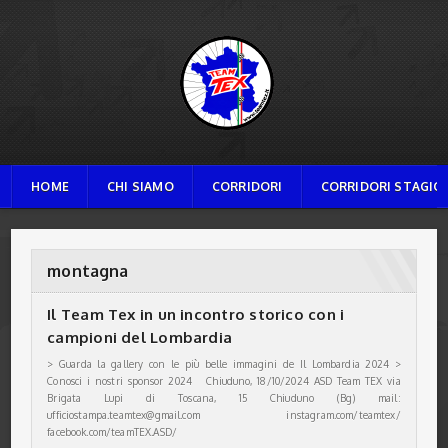
TEAM TEX
HOME
CHI SIAMO
CORRIDORI
CORRIDORI STAGION
montagna
Il Team Tex in un incontro storico con i
campioni del Lombardia
> Guarda la gallery con le più belle immagini de Il Lombardia 2024 >
Conosci i nostri sponsor 2024 Chiuduno, 18/10/2024 ASD Team TEX via
Brigata Lupi di Toscana, 15 Chiuduno (Bg) mail:
ufficiostampa.teamtex@gmail.com instagram.com/teamtex/
facebook.com/teamTEX.ASD/