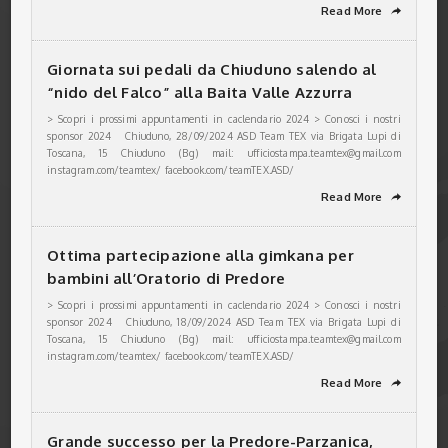
Read More
➦
Giornata sui pedali da Chiuduno salendo al
“nido del Falco” alla Baita Valle Azzurra
> Scopri i prossimi appuntamenti in caclendario 2024 > Conosci i nostri
sponsor 2024 Chiuduno, 28/09/2024 ASD Team TEX via Brigata Lupi di
Toscana, 15 Chiuduno (Bg) mail: ufficiostampa.teamtex@gmail.com
instagram.com/teamtex/ facebook.com/teamTEX.ASD/
Read More
➦
Ottima partecipazione alla gimkana per
bambini all’Oratorio di Predore
> Scopri i prossimi appuntamenti in caclendario 2024 > Conosci i nostri
sponsor 2024 Chiuduno, 18/09/2024 ASD Team TEX via Brigata Lupi di
Toscana, 15 Chiuduno (Bg) mail: ufficiostampa.teamtex@gmail.com
instagram.com/teamtex/ facebook.com/teamTEX.ASD/
Read More
➦
Grande successo per la Predore-Parzanica,