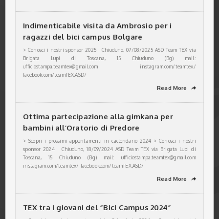
Indimenticabile visita da Ambrosio per i
ragazzi del bici campus Bolgare
> Conosci i nostri sponsor 2025 Chiuduno, 07/08/2025 ASD Team TEX via
Brigata Lupi di Toscana, 15 Chiuduno (Bg) mail:
ufficiostampa.teamtex@gmail.com instagram.com/teamtex/
facebook.com/teamTEX.ASD/
Read More
➦
Ottima partecipazione alla gimkana per
bambini all’Oratorio di Predore
> Scopri i prossimi appuntamenti in caclendario 2024 > Conosci i nostri
sponsor 2024 Chiuduno, 18/09/2024 ASD Team TEX via Brigata Lupi di
Toscana, 15 Chiuduno (Bg) mail: ufficiostampa.teamtex@gmail.com
instagram.com/teamtex/ facebook.com/teamTEX.ASD/
Read More
➦
TEX tra i giovani del “Bici Campus 2024”