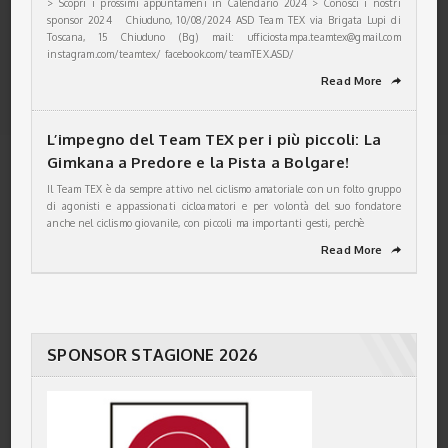
> Scopri i prossimi appuntameni in Calendario 2024 > Conosci i nostri
sponsor 2024 Chiuduno, 10/08/2024 ASD Team TEX via Brigata Lupi di
Toscana, 15 Chiuduno (Bg) mail: ufficiostampa.teamtex@gmail.com
instagram.com/teamtex/ facebook.com/teamTEX.ASD/
Read More
➦
L’impegno del Team TEX per i più piccoli: La
Gimkana a Predore e la Pista a Bolgare!
Il Team TEX è da sempre attivo nel ciclismo amatoriale con un folto gruppo
di agonisti e appassionati cicloamatori e per volontà del suo fondatore
anche nel ciclismo giovanile, con piccoli ma importanti gesti, perchè
Read More
➦
SPONSOR STAGIONE 2026