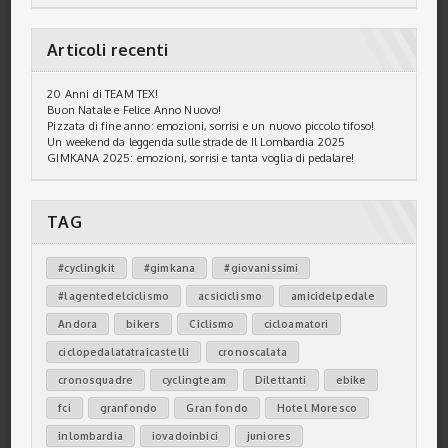
Articoli recenti
20 Anni di TEAM TEX!
Buon Natale e Felice Anno Nuovo!
Pizzata di fine anno: emozioni, sorrisi e un nuovo piccolo tifoso!
Un weekend da leggenda sulle strade de Il Lombardia 2025
GIMKANA 2025: emozioni, sorrisi e tanta voglia di pedalare!
TAG
#cyclingkit
#gimkana
#giovanissimi
#lagentedelciclismo
acsiciclismo
amicidelpedale
Andora
bikers
Ciclismo
cicloamatori
ciclopedalatatraicastelli
cronoscalata
cronosquadre
cyclingteam
Dilettanti
ebike
fci
granfondo
Gran fondo
Hotel Moresco
inlombardia
iovadoinbici
juniores