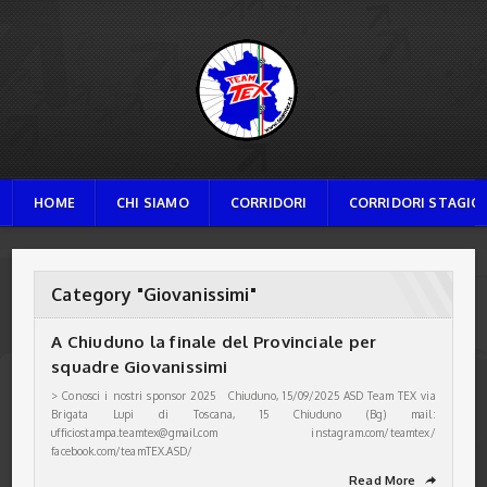
TEAM TEX
HOME
CHI SIAMO
CORRIDORI
CORRIDORI STAGION
Category "Giovanissimi"
A Chiuduno la finale del Provinciale per
squadre Giovanissimi
> Conosci i nostri sponsor 2025 Chiuduno, 15/09/2025 ASD Team TEX via
Brigata Lupi di Toscana, 15 Chiuduno (Bg) mail:
ufficiostampa.teamtex@gmail.com instagram.com/teamtex/
facebook.com/teamTEX.ASD/
Read More
➦