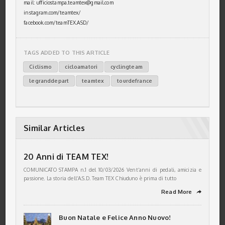
mail: ufficiostampa.teamtex@gmail.com
instagram.com/teamtex/
facebook.com/teamTEX.ASD/
TAGS ADDED TO THIS ARTICLE
Ciclismo
cicloamatori
cyclingteam
legranddepart
teamtex
tourdefrance
Similar Articles
20 Anni di TEAM TEX!
COMUNICATO STAMPA n.1 del 10/03/2026 Vent’anni di pedali, amicizia e
passione. La storia dell’A.S.D. Team TEX Chiuduno è prima di tutto
Read More
➦
Buon Natale e Felice Anno Nuovo!