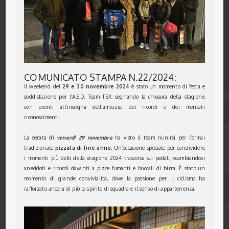
COMUNICATO STAMPA N.22/2024:
Il weekend del
29 e 30 novembre 2024
è stato un momento di festa e
soddisfazione per l’A.S.D. Team TEX, segnando la chiusura della stagione
con eventi all’insegna dell’amicizia, dei ricordi e dei meritati
riconoscimenti.
La serata di
venerdì 29 novembre
ha visto il team riunirsi per l’ormai
tradizionale
pizzata di fine anno
. Un’occasione speciale per condividere
i momenti più belli della stagione 2024 trascorsa sui pedali, scambiandosi
aneddoti e ricordi davanti a pizze fumanti e boccali di birra. È stato un
momento di grande convivialità, dove la passione per il ciclismo ha
rafforzato ancora di più lo spirito di squadra e il senso di appartenenza.