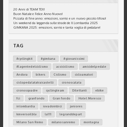
20 Anni di TEAM TEX!
Buon Natale e Felice Anno Nuovo!
Pizzata di fine anno: emozioni, sorrisi e un nuovo piccolo tifoso!
Un weekend da leggenda sulle strade de Il Lombardia 2025
GIMKANA 2025: emozioni, sorrisi e tanta voglia di pedalare!
TAG
#cyclingkit
#gimkana
#giovanissimi
#lagentedelciclismo
acsiciclismo
amicidelpedale
Andora
bikers
Ciclismo
cicloamatori
ciclopedalatatraicastelli
cronoscalata
cronosquadre
cyclingteam
Dilettanti
ebike
fci
granfondo
Gran fondo
Hotel Moresco
inlombardia
iovadoinbici
juniores
kmversoilblu
la111
legranddepart
Milano San Remo
milanosanremo
montagna