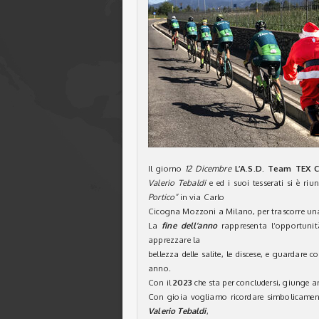
Il giorno
12 Dicembre
L’A.S.D. Team TEX 
Valerio Tebaldi
e ed i suoi tesserati si è ri
Portico”
in via Carlo
Cicogna Mozzoni a Milano, per trascorre un
La
fine dell’anno
rappresenta l’opportunità
apprezzare la
bellezza delle salite, le discese, e guardare
anno.
Con il
2023
che sta per concludersi, giunge a
Con gioia vogliamo ricordare simbolicamen
Valerio Tebaldi
,