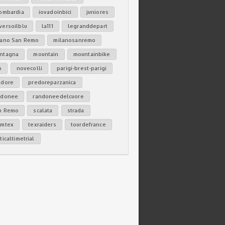
lombardia
iovadoinbici
juniores
versoilblu
la111
legranddepart
lano San Remo
milanosanremo
ntagna
mountain
mountainbike
b
novecolli
parigi-brest-parigi
edore
predoreparzanica
ndonee
randoneedelcuore
n Remo
scalata
strada
amtex
texraiders
tourdefrance
ticaltimetrial