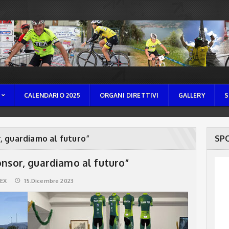
CALENDARIO 2025
ORGANI DIRETTIVI
GALLERY
S
, guardiamo al futuro”
SP
onsor, guardiamo al futuro”
EX
15.Dicembre 2023
🕔