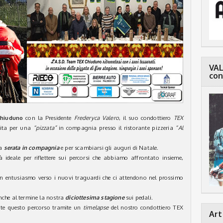
VAL
con
Chiuduno
con la Presidente
Frederyca Valero
, il suo condottiero
TEX
unita per una
“pizzata”
in compagnia presso il ristorante pizzeria
“Al
a
serata in compagnia
e per scambiarsi gli auguri di Natale.
 ideale per riflettere sui percorsi che abbiamo affrontato insieme,
 con entusiasmo verso i nuovi traguardi che ci attendono nel prossimo
nche al termine la nostra
diciottesima stagione
sui pedali.
te questo percorso tramite un
timelapse
del nostro condottiero TEX
Art