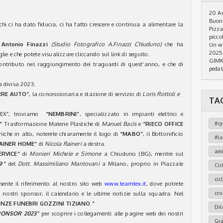
20 An
Buon 
chi ci ha dato fiducia, ci ha fatto crescere e continua a alimentare la
Pizza
piccol
o
Antonio Finazzi
(Studio Fotografico A.Finazzi Chiuduno)
che ha
Un we
2025
lie e che potete visualizzare cliccando sul link di seguito.
GIMKA
ontributo nel raggiungimento dei traguardi di quest’anno, e che di
pedal
a divisa 2023;
RRE AUTO”
, la concessionaria e stazione di servizio di
Loris Rottoli e
TA
 TEX”, troviamo
“NEMBRINI”
, specializzato in impianti elettrici e
”
Trasformazione Materie Plastiche di
Manuel Bacis
e
“RIECO OFFICE
#cy
iche in alto, noterete chiaramente il logo di
“MABO”
, il Bottonificio
#l
AINER HOME”
di
Nicola Raineri
a destra.
am
ERVICE”
di
Monieri Michele e Simone
a Chiuduno (BG), mentre sul
9”
del
Dott. Massimiliano Mantovani
a Milano, proprio in Piazzale
Cic
cic
esente il riferimento al nostro sito web
www.teamtex.it
, dove potrete
i nostri sponsor, il calendario e le ultime notizie sulla squadra. Nel
cr
ZE FUNEBRI GOZZINI TIZIANO.”
Dil
PONSOR 2023”
per scoprire i collegamenti alle pagine web dei nostri
Gr