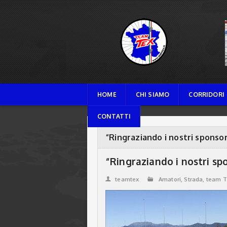
TEAM TEX
HOME
CHI SIAMO
CORRIDORI
CONTATTI
“Ringraziando i nostri sponsor
“Ringraziando i nostri sp
teamtex
Amatori
,
Strada
,
team T
👤
📁