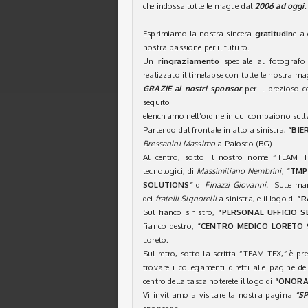
che indossa tutte le maglie dal
2006 ad oggi
.
Esprimiamo la nostra sincera
gratitudin
e a 
nostra passione per il futuro.
Un
ringraziamento
speciale al fotograf
realizzato il timelapse con tutte le nostra mag
GRAZIE ai nostri sponsor
per il prezioso c
seguito
elenchiamo nell’ordine in cui compaiono sull
Partendo dal frontale in alto a sinistra,
“BIE
Bressanini Massimo
a Palosco (BG).
Al centro, sotto il nostro nome “TEAM
tecnologici, di
Massimiliano Nembrini
,
“TMP
SOLUTIONS”
di
Finazzi Giovanni.
Sulle man
dei
fratelli Signorelli
a sinistra, e il logo di
“R
Sul fianco sinistro,
“PERSONAL UFFICIO S
fianco destro,
“CENTRO MEDICO LORETO 
Loreto.
Sul retro, sotto la scritta “TEAM TEX,” è pr
trovare i collegamenti diretti alle pagine de
centro della tasca noterete il logo di
“ONORAN
Vi invitiamo a visitare la nostra pagina
“S