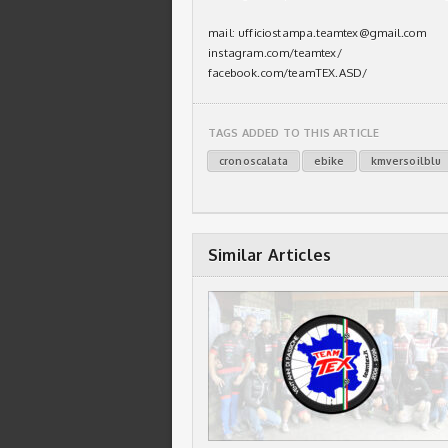
mail: ufficiostampa.teamtex@gmail.com
instagram.com/teamtex/
facebook.com/teamTEX.ASD/
TAGS ADDED TO THIS ARTICLE
cronoscalata
ebike
kmversoilblu
Similar Articles