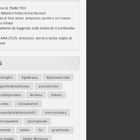
ni di TEAM TEX!
Natale e Felice Anno Nuovo!
ta di fine anno: emozioni, sorrisi e un nuovo
o tifoso!
ekend da leggenda sulle strade de Il Lombardia
NA 2025: emozioni, sorrisi e tanta voglia di
are!
G
clingkit
#gimkana
#giovanissimi
agentedelciclismo
acsiciclismo
icidelpedale
Andora
bikers
lismo
cicloamatori
lopedalatatraicastelli
cronoscalata
onosquadre
cyclingteam
ettanti
ebike
fci
granfondo
an fondo
Hotel Moresco