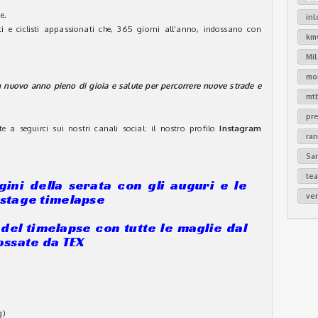
e.
in
i e ciclisti appassionati che, 365 giorni all’anno, indossano con
km
Mi
mo
 nuovo anno pieno di gioia e salute per percorrere nuove strade e
mt
pr
e a seguirci sui nostri canali social: il nostro profilo
Instagram
ra
Sa
te
ini della serata con gli auguri e le
stage timelapse
ver
 del timelapse con tutte le maglie dal
ossate da TEX
g)