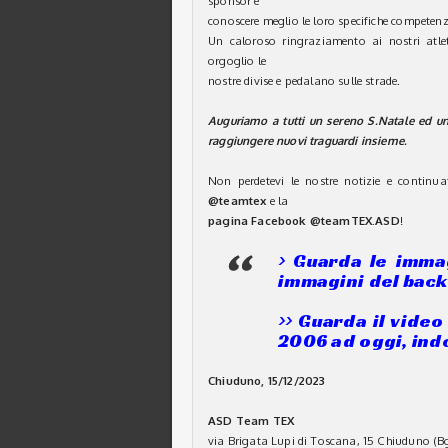
sponsor e
conoscere meglio le loro specifiche competenz
Un caloroso ringraziamento ai nostri atlet
orgoglio le
nostre divise e pedalano sulle strade.
Auguriamo a tutti un sereno S.Natale ed un
raggiungere nuovi
traguardi insieme.
Non perdetevi le nostre notizie e continuat
@teamtex
e la
pagina Facebook @teamTEX.ASD
!
> Guarda le immag
immagini del back
>> Guarda il video
2006 ad oggi, ind
Chiuduno, 15/12/2023
ASD Team TEX
via Brigata Lupi di Toscana, 15 Chiuduno (B