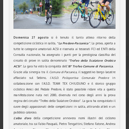
Domenica 27 agosto
si è tenuto il tanto atteso ritorno della
competizione ciclistica in salita,
“La Predore-Parzanica”
. La prova, aperta a
tutte le categorie amatoriali ACSI e riservata ai tesserati FCI ed ENTI della
Consulta nazionale, ha assegnato i punti per la prestigiosa classifica del
circuito di prove in salita denominato
“Trofeo dello Scalatore Orobico
ACSI”
. La gara ha visto la conquista dell’
18° Trofeo Comune di Parzanica
.
Grazie alla sinergia tra il
Comune di Parzanica,
il suggestivo borgo lacustre
affacciato sul Sebino,
l’A.S.D. Polisportiva Comunale Predore
in
collaborazione con l’A.S.D. TEAM TEX CHIUDUNO e il storico gruppo
ciclistico Amici del Pedale Predore, è stato possibile ridare vita a questa
manifestazione nata nel 2000, divenuta nel corso degli anni la prova
regina del circuito “Trofeo dello Scalatore Orobico”. La gara ha conquistato il
cuore degli appassionati delle competizioni in salita, attirando atleti e un
pubblico caloroso.
L’albo d’oro
della competizione annovera nomi illustri del ciclismo
amatoriale, tra cui Fabio Pasquali, Pietro Tengattini, Stefano Fatone, Andrea