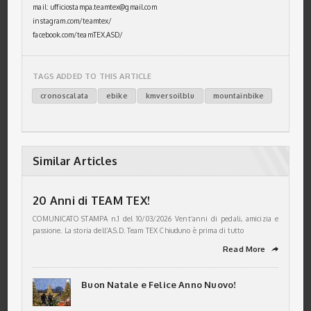
mail: ufficiostampa.teamtex@gmail.com
instagram.com/teamtex/
facebook.com/teamTEX.ASD/
TAGS ADDED TO THIS ARTICLE
cronoscalata
ebike
kmversoilblu
mountainbike
Similar Articles
20 Anni di TEAM TEX!
COMUNICATO STAMPA n.1 del 10/03/2026 Vent’anni di pedali, amicizia e
passione. La storia dell’A.S.D. Team TEX Chiuduno è prima di tutto
Read More
➦
Buon Natale e Felice Anno Nuovo!