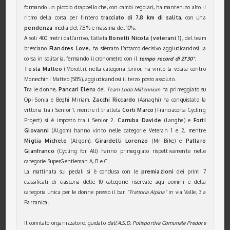
formando un piccolo drappello che, con cambi regolari, ha mantenuto alto il
ritmo della corsa per l’intero
tracciato di 7,8 km di salita
, con una
pendenza
media del 7,8% e massima del 10%.
A soli 400 metri dall’arrivo, l’atleta
Bonetti Nicola (veterani 1)
, del team
bresciano
Flandres Love
, ha sferrato l’attacco decisivo aggiudicandosi la
corsa in solitaria, fermando il cronometro con il
tempo record di 21’30”.
Testa Matteo
(Morotti), nella categoria Junior, ha vinto la volata contro
Moraschini Matteo (SBS), aggiudicandosi il terzo posto assoluto.
Tra le donne,
Pancari Elen
a del
Team Loda Millennium
ha primeggiato su
Opi Sonia e Beghi Miriam.
Zacchi Riccardo
(Asnaghi) ha conquistato la
vittoria tra i Senior 1, mentre il triatleta
Corti Marco
(Franciacorta Cycling
Project) si è imposto tra i Senior 2.
Carruba Davide
(Langhe) e
Forti
Giovanni
(Al.gom) hanno vinto nelle categorie Veteran 1 e 2, mentre
Miglia Michele
(Al-gom),
Girardelli Lorenzo
(Mr Bike) e
Pattaro
Gianfranco
(Cycling for All) hanno primeggiato rispettivamente nelle
categorie SuperGentleman A, B e C.
La mattinata sui pedali si è conclusa con le
premiazioni
dei primi 7
classificati di ciascuna delle 10 categorie riservate agli uomini e della
categoria unica per le donne presso il bar
“Trattoria Alpina”
in via Valle, 3 a
Parzanica.
Il comitato organizzatore, guidato
dall’A.S.D. Polisportiva Comunale Predore