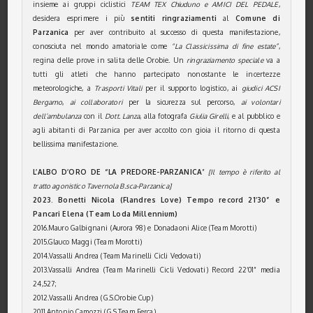
insieme ai gruppi ciclistici
TEAM TEX Chiuduno e AMICI DEL PEDALE
,
desidera esprimere i più
sentiti ringraziamenti
al
Comune di
Parzanica
per aver contribuito al successo di questa manifestazione,
conosciuta nel mondo amatoriale come
“La Classicissima di fine estate”
,
regina delle prove in salita delle Orobie. Un
ringraziamento speciale
va a
tutti gli atleti che hanno partecipato nonostante le incertezze
meteorologiche, a
Trasporti Vitali
per il supporto logistico, ai
giudici ACSI
Bergamo
,
ai collaboratori
per la sicurezza sul percorso,
ai volontari
dell’ambulanza
con il
Dott. Lanza
, alla fotografa
Giulia Girelli
, e al pubblico e
agli abitanti di Parzanica per aver accolto con gioia il ritorno di questa
bellissima manifestazione.
L’ALBO D’ORO DE “LA PREDORE-PARZANICA
”
[Il tempo è riferito al
tratto agonistico Tavernola B.sca-Parzanica]
2023. Bonetti Nicola (Flandres Love) Tempo record 21’30” e
Pancari Elena (Team Loda Millennium)
2016.Mauro Galbignani (Aurora 98) e Donadaoni Alice (Team Morotti)
2015.Glauco Maggi (Team Morotti)
2014.Vassalli Andrea (Team Marinelli Cicli Vedovati)
2013.Vassalli Andrea (Team Marinelli Cicli Vedovati) Record 22’01” media
24,527;
2012.Vassalli Andrea (G.S.Orobie Cup)
2011.Antonio Camozzi (G.S.Team Ferca)