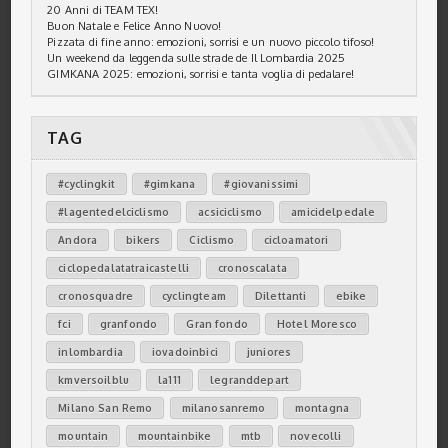
20 Anni di TEAM TEX!
Buon Natale e Felice Anno Nuovo!
Pizzata di fine anno: emozioni, sorrisi e un nuovo piccolo tifoso!
Un weekend da leggenda sulle strade de Il Lombardia 2025
GIMKANA 2025: emozioni, sorrisi e tanta voglia di pedalare!
TAG
#cyclingkit
#gimkana
#giovanissimi
#lagentedelciclismo
acsiciclismo
amicidelpedale
Andora
bikers
Ciclismo
cicloamatori
ciclopedalatatraicastelli
cronoscalata
cronosquadre
cyclingteam
Dilettanti
ebike
fci
granfondo
Gran fondo
Hotel Moresco
inlombardia
iovadoinbici
juniores
kmversoilblu
la111
legranddepart
Milano San Remo
milanosanremo
montagna
mountain
mountainbike
mtb
novecolli