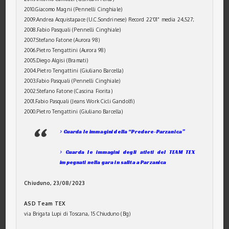
2010.Giacomo Magni (Pennelli Cinghiale)
2009.Andrea Acquistapace (U.C.Sondrinese) Record 22’01” media 24,527;
2008.Fabio Pasquali (Pennelli Cinghiale)
2007.Stefano Fatone (Aurora 98)
2006.Pietro Tengattini (Aurora 98)
2005.Diego Algisi (Bramati)
2004.Pietro Tengattini (Giuliano Barcella)
2003.Fabio Pasquali (Pennelli Cinghiale)
2002.Stefano Fatone (Cascina Fiorita)
2001.Fabio Pasquali (Jeans Work Cicli Gandolfi)
2000.Pietro Tengattini (Giuliano Barcella)
> Guarda le immagini della “Predore-Parzanica”
> Guarda le immagini degli atleti del TEAM TEX
impegnati nella gara in salita a Parzanica
Chiuduno, 23/08/2023
ASD Team TEX
via Brigata Lupi di Toscana, 15 Chiuduno (Bg)