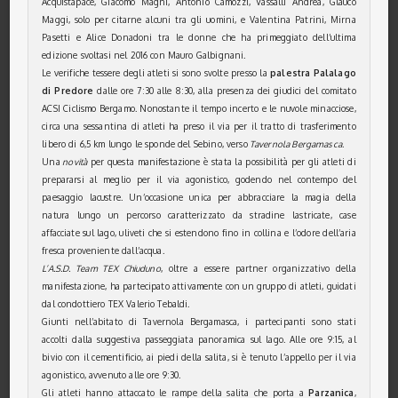
Acquistapace, Giacomo Magni, Antonio Camozzi, Vassalli Andrea, Glauco
Maggi, solo per citarne alcuni tra gli uomini, e Valentina Patrini, Mirna
Pasetti e Alice Donadoni tra le donne che ha primeggiato dell’ultima
edizione svoltasi nel 2016 con Mauro Galbignani.
Le verifiche tessere degli atleti si sono svolte presso la
palestra Palalago
di Predore
dalle ore 7:30 alle 8:30, alla presenza dei giudici del comitato
ACSI Ciclismo Bergamo. Nonostante il tempo incerto e le nuvole minacciose,
circa una sessantina di atleti ha preso il via per il tratto di trasferimento
libero di 6,5 km lungo le sponde del Sebino, verso
Tavernola Bergamasca
.
Una
novità
per questa manifestazione è stata la possibilità per gli atleti di
prepararsi al meglio per il via agonistico, godendo nel contempo del
paesaggio lacustre. Un’occasione unica per abbracciare la magia della
natura lungo un percorso caratterizzato da stradine lastricate, case
affacciate sul lago, uliveti che si estendono fino in collina e l’odore dell’aria
fresca proveniente dall’acqua.
L’A.S.D. Team TEX Chiuduno
, oltre a essere partner organizzativo della
manifestazione, ha partecipato attivamente con un gruppo di atleti, guidati
dal condottiero TEX Valerio Tebaldi.
Giunti nell’abitato di Tavernola Bergamasca, i partecipanti sono stati
accolti dalla suggestiva passeggiata panoramica sul lago. Alle ore 9:15, al
bivio con il cementificio, ai piedi della salita, si è tenuto l’appello per il via
agonistico, avvenuto alle ore 9:30.
Gli atleti hanno attaccato le rampe della salita che porta a
Parzanica
,