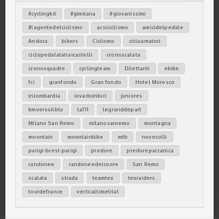
#cyclingkit
#gimkana
#giovanissimi
#lagentedelciclismo
acsiciclismo
amicidelpedale
Andora
bikers
Ciclismo
cicloamatori
ciclopedalatatraicastelli
cronoscalata
cronosquadre
cyclingteam
Dilettanti
ebike
fci
granfondo
Gran fondo
Hotel Moresco
inlombardia
iovadoinbici
juniores
kmversoilblu
la111
legranddepart
Milano San Remo
milanosanremo
montagna
mountain
mountainbike
mtb
novecolli
parigi-brest-parigi
predore
predoreparzanica
randonee
randoneedelcuore
San Remo
scalata
strada
teamtex
texraiders
tourdefrance
verticaltimetrial