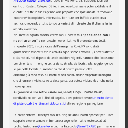
RIECO di Finazzi Giovanni
si trova in Via Roma, 78/B appena fuori dal
centro di Castelli Calepio (BG) ed il suo core-business è poter soddisfare il
cliente in tutte le sue esigenze, con proposte che spaziano dall’arredo alle
macchine/fotocopiatori, informatica, forniture per l’ufficio e assistenza
tecnica, chiudendo a tutto tondo la varietà di richieste che il cliente ha in
ambito lavorativo.
Nel mese di agosto, continueremo con il nostro tour
“pedalando con i
nostri sponsor”
e nei prossimi comunicati ve li presenteremo tutti.
In questo 2020, in cui a causa dell’emergenza Covid-19 sono stati
giustamente sospese tutte le attività agonistiche amatoriali, i nostri atleti e
cicloamatori, nel rispetto delle disposizioni vigenti, hanno colto l’occasione
per cimentarsi in lunghe uscite sia su strada, sia fuoristrada, raggiungendo
le più belle località di montagna che il nostro paese ci offre.
Abbiamo già condiviso, sui nostri canali social, alcune stupende immagini
che ci hanno inviato, se ve le siete perse, ora potete visionarle anche nella
nuova gallery.
AugurandoVi una felice estate sui pedali
, lungo il nostro stivale,
condividiamo con voi il link di seguito, dove potete trovare
un vasto elenco
di piste ciclabili e itinerari cicloturistici
, diviso regione per regione.
La presidentessa Frederyca con TEX ringraziano i nostri sponsor per il loro
supporto e come sempre vi invitano a seguire le nostre ruote social, al
profilo Instagram
@teamtex
e pagina Facebook
@teamTEX.ASD
per rimanere