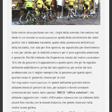
Sulle nostre
divise
portiamo con noi, i loghi delle aziende, che credono nel
modo in cui viviamo
la nostra passione
: quello della condivisione dei valori
positivi che il
ciclismo
trasmette, quello della promozione dell’utilizzo
della bicicletta, non solo per fine sportivo, ma soprattutto per divertimento
e non per ultimo, per la mobilità urbana e per il sano agonismo amatoriale
e giovanile. Perchè crediamo che l’esperienza vissuta dal nostro
condottiero
TEX
, che da giovane si è appassionato a questo sport, che gli ha regalato
bellissime soddisfazioni, prima dal lato agostinico, poi anche dal lato
professionale, sia il miglior esempio che, la passione per questo sport,
quando nasce in gioventù, rimane per la vita!
Per ringraziare i nostri sponsor
, in queste bellissime giornate estive,
abbiamo deciso di portarvi da loro, per salutarli e farveli conoscere:
cominciando dal nostro main sponsor:
RIECO “office solution”
, che
abbiamo raggiunto con i nostri
#TEXraiders milanesi
, con cui abbiamo fatto
alcune foto ricordo, con le dovute distanze, che potete visionare nella
nostra nuova gallery.