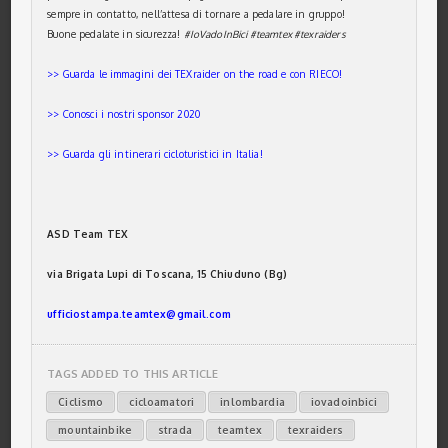
sempre in contatto, nell’attesa di tornare a pedalare in gruppo!
Buone pedalate in sicurezza!
#IoVadoInBici #teamtex #texraiders
>> Guarda le immagini dei TEXraider on the road e con RIECO!
>> Conosci i nostri sponsor 2020
>> Guarda gli intinerari cicloturistici in Italia!
A
SD Team TEX
via Brigata Lupi di Toscana, 15 Chiuduno (Bg)
ufficiostampa.teamtex@
gmail.com
TAGS ADDED TO THIS ARTICLE
Ciclismo
cicloamatori
inlombardia
iovadoinbici
mountainbike
strada
teamtex
texraiders