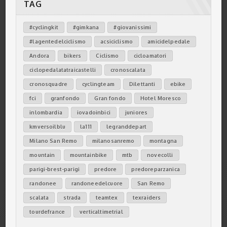
TAG
#cyclingkit
#gimkana
#giovanissimi
#lagentedelciclismo
acsiciclismo
amicidelpedale
Andora
bikers
Ciclismo
cicloamatori
ciclopedalatatraicastelli
cronoscalata
cronosquadre
cyclingteam
Dilettanti
ebike
fci
granfondo
Gran fondo
Hotel Moresco
inlombardia
iovadoinbici
juniores
kmversoilblu
la111
legranddepart
Milano San Remo
milanosanremo
montagna
mountain
mountainbike
mtb
novecolli
parigi-brest-parigi
predore
predoreparzanica
randonee
randoneedelcuore
San Remo
scalata
strada
teamtex
texraiders
tourdefrance
verticaltimetrial