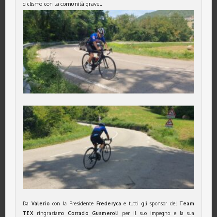
ciclismo con la comunità gravel.
Da
Valerio
con la Presidente
Frederyca
e tutti gli sponsor del
Team
TEX
ringraziamo
Corrado Gusmeroli
per il suo impegno e la sua