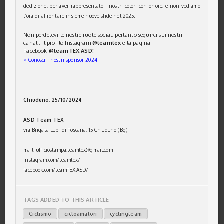
dedizione, per aver rappresentato i nostri colori con onore, e non vediamo
l’ora di affrontare insieme nuove sfide nel 2025.
Non perdetevi le nostre ruote social, pertanto seguirci sui nostri
canali: il profilo Instagram
@teamtex
e la pagina
Facebook
@teamTEX.ASD!
> Conosci i nostri sponsor 2024
Chiuduno, 25/10/2024
ASD Team TEX
via Brigata Lupi di Toscana, 15 Chiuduno (Bg)
mail: ufficiostampa.teamtex@gmail.com
instagram.com/teamtex/
facebook.com/teamTEX.ASD/
TAGS ADDED TO THIS ARTICLE
Ciclismo
cicloamatori
cyclingteam