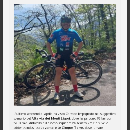
L’ultimo weekend di aprile ha visto Corrado impegnato nel suggestivo
scenario del’
Alta via dei Monti Liguri
, dove ha percorso 93 km con
1900 m di dislivello e il giorno seguente ha bissato km e dislivello
addentrandosi tra
Levanto e le Cinque Terre
, dove il mare