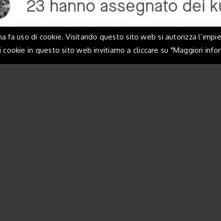
 fa uso di cookie. Visitando questo sito web si autorizza l’impi
 cookie in questo sito web invitiamo a cliccare su "Maggiori info
024 Gravel di Corrado
.D. Team Tex - Ciclismo su Strada e Mountain Bike - Via Brigata Lupi di Toscana n. 15
uduno (bg) - Email: valeriotebaldi@hotmail.com - Tel. 0354427065 - skype: tex196565