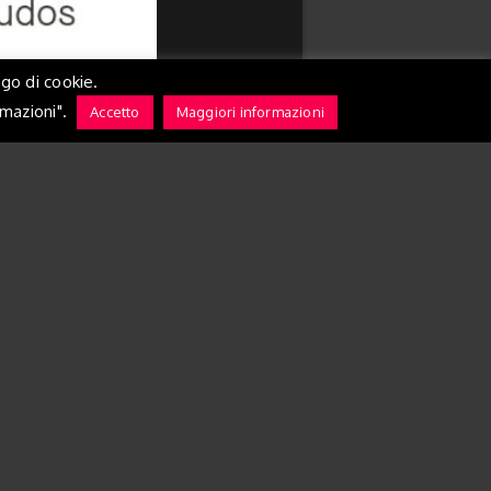
ego di cookie.
rmazioni".
Accetto
Maggiori informazioni
back to all galleries


