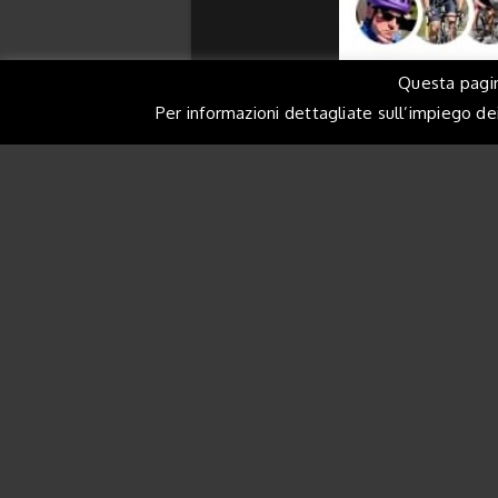
Questa pagina
Per informazioni dettagliate sull’impiego dei
Le più belle immagini del 2
A.S
Chi